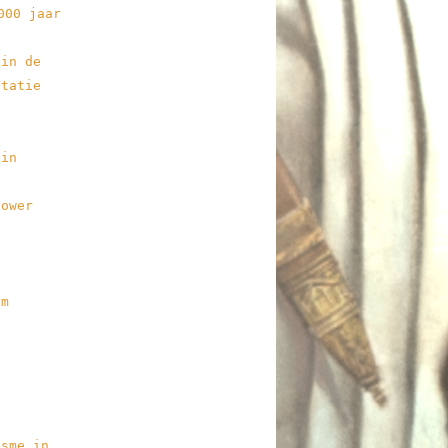
 in de
ntatie
 in
power
am
n
isme in