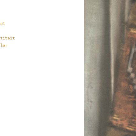
het
ntiteit
ller