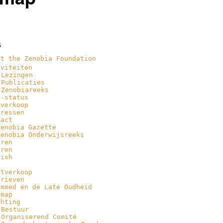
S
ut the Zenobia Foundation
iviteiten
Lezingen
Publicaties
Zenobiareeks
I-status
kverkoop
gressen
tact
Zenobia Gazette
Zenobia Onderwijsreeks
eren
eren
lish
e
rtverkoop
brieven
ammed en de Late Oudheid
emap
chting
Bestuur
Organiserend Comité