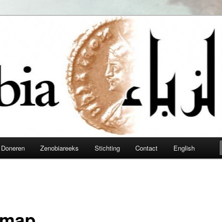
obia
Doneren
Zenobiareeks
Stichting
Contact
English
emap