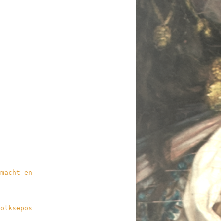
 macht en
volksepos