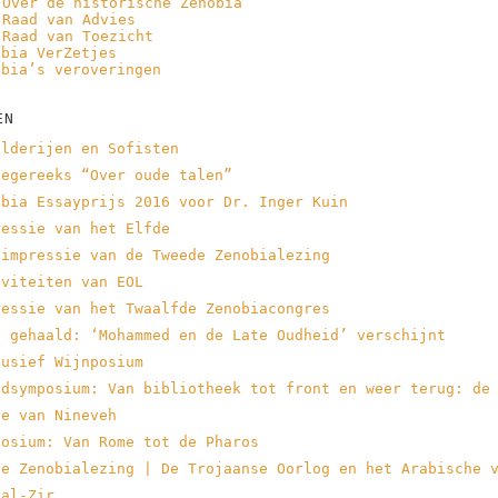
Over de historische Zenobia
Raad van Advies
Raad van Toezicht
obia VerZetjes
obia’s veroveringen
EN
ilderijen en Sofisten
legereeks “Over oude talen”
obia Essayprijs 2016 voor Dr. Inger Kuin
ressie van het Elfde
 impressie van de Tweede Zenobialezing
iviteiten van EOL
ressie van het Twaalfde Zenobiacongres
l gehaald: ‘Mohammed en de Late Oudheid’ verschijnt
lusief Wijnposium
ndsymposium: Van bibliotheek tot front en weer terug: de
he van Nineveh
posium: Van Rome tot de Pharos
de Zenobialezing | De Trojaanse Oorlog en het Arabische 
 al-Zir