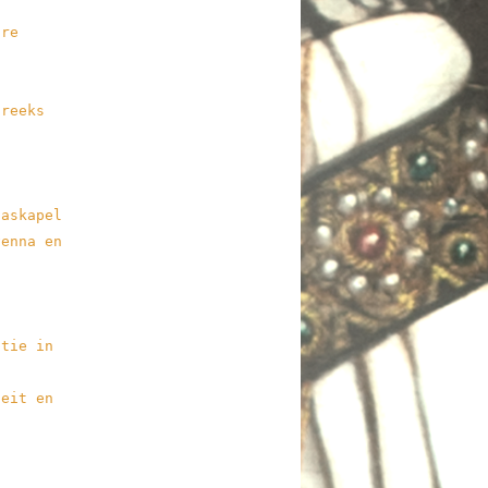
ore
areeks
aaskapel
venna en
ptie in
teit en