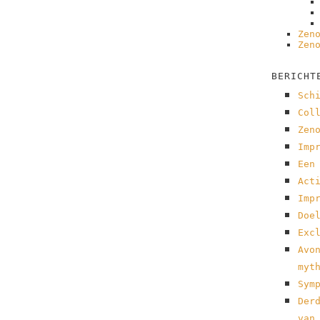
Zen
Zen
BERICHT
Sch
Col
Zen
Imp
Een
Act
Imp
Doe
Exc
Avo
myt
Sym
Der
van