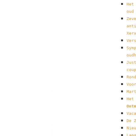
Het Ze
oud
Zev
ant
Xer
Ver
Sym
oud
Jus
cou
Ron
Voo
Mar
Het
Ont
Vac
De 
Nie
Lan