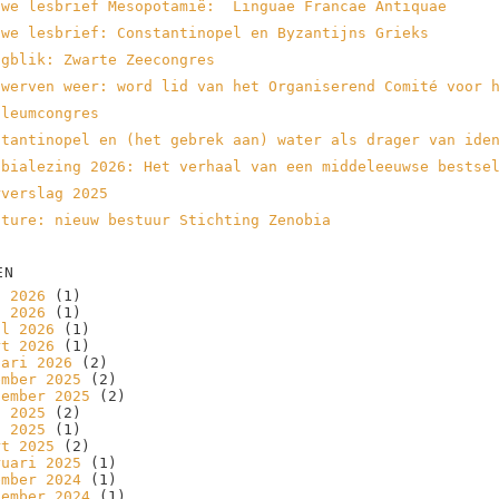
uwe lesbrief Mesopotamië: Linguae Francae Antiquae
uwe lesbrief: Constantinopel en Byzantijns Grieks
ugblik: Zwarte Zeecongres
 werven weer: word lid van het Organiserend Comité voor 
ileumcongres
stantinopel en (het gebrek aan) water als drager van ide
obialezing 2026: Het verhaal van een middeleeuwse bestse
rverslag 2025
ature: nieuw bestuur Stichting Zenobia
EN
i 2026
(1)
i 2026
(1)
il 2026
(1)
rt 2026
(1)
uari 2026
(2)
ember 2025
(2)
tember 2025
(2)
i 2025
(2)
i 2025
(1)
rt 2025
(2)
ruari 2025
(1)
ember 2024
(1)
tember 2024
(1)