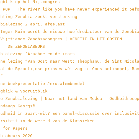
ugblik op het Nijlcongres
E POP | The river like you have never experienced it bef
chting Zenobia zoekt versterking
obialezing 2 april afgelast
 Inger Kuin wordt de nieuwe hoofdredacteur van de Zenobi
 Vijftiende Zenobiacongres | VENETIË EN HET OOSTEN
L | DE ZENOBIABEURS
obialezing ‘Arachne en de imams’
ine lezing “Van Oost naar West: Theophanu, de Sint Nicol
wat de Byzantijnse prinses wél zag in Constantinopel, Ra
n”
ine boekpresentatie Jeruzalembundel
ugblik & vooruitblik
de Zenobialezing | Naar het land van Medea – Oudheidrece
endaags Georgië
oudheid in zwart-wit? Een panel-discussie over inclusivi
ersiteit in de wereld van de Klassieken
l for Papers
obiabeurs 2020