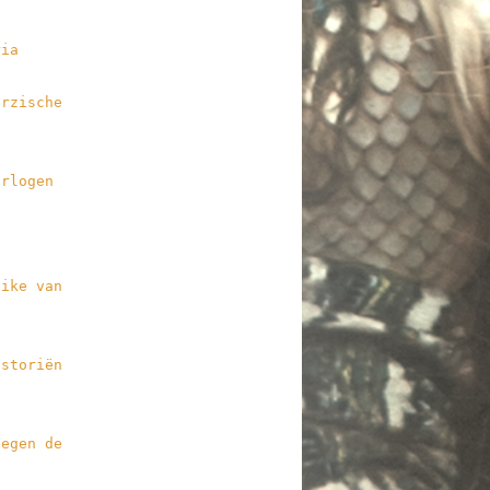
ria
erzische
orlogen
aike van
d
istoriën
tegen de