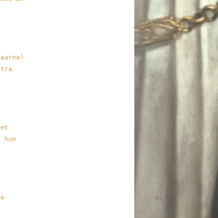
daarna)
atra
het
n hun
ie