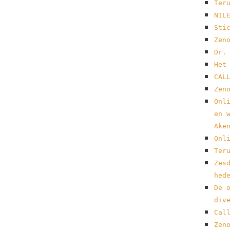
Ter
NIL
Sti
Zen
Dr.
Het
CAL
Zen
Onl
en 
Ake
Onl
Ter
Zes
hed
De 
div
Cal
Zen