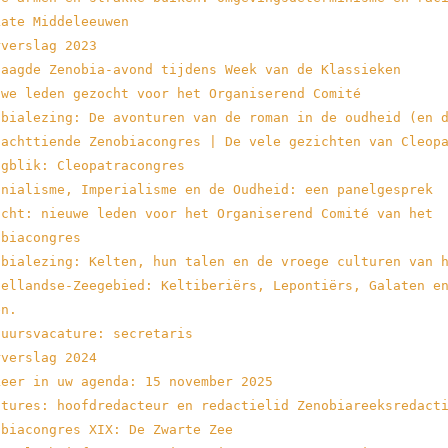
Late Middeleeuwen
rverslag 2023
laagde Zenobia-avond tijdens Week van de Klassieken
uwe leden gezocht voor het Organiserend Comité
obialezing: De avonturen van de roman in de oudheid (en 
 achttiende Zenobiacongres | De vele gezichten van Cleop
ugblik: Cleopatracongres
onialisme, Imperialisme en de Oudheid: een panelgesprek
ocht: nieuwe leden voor het Organiserend Comité van het
obiacongres
obialezing: Kelten, hun talen en de vroege culturen van 
dellandse-Zeegebied: Keltiberiërs, Lepontiërs, Galaten e
en.
tuursvacature: secretaris
rverslag 2024
keer in uw agenda: 15 november 2025
atures: hoofdredacteur en redactielid Zenobiareeksredact
obiacongres XIX: De Zwarte Zee