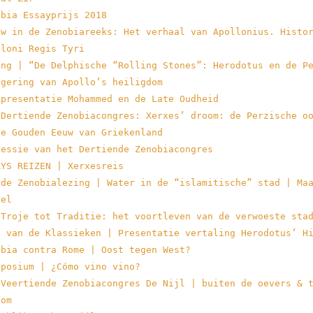
obia Essayprijs 2018
uw in de Zenobiareeks: Het verhaal van Apollonius. Histo
lloni Regis Tyri
ing | “De Delphische “Rolling Stones”: Herodotus en de P
egering van Apollo’s heiligdom
kpresentatie Mohammed en de Late Oudheid
 Dertiende Zenobiacongres: Xerxes’ droom: de Perzische o
de Gouden Eeuw van Griekenland
ressie van het Dertiende Zenobiacongres
RYS REIZEN | Xerxesreis
rde Zenobialezing | Water in de “islamitische” stad | Ma
kel
 Troje tot Traditie: het voortleven van de verwoeste sta
k van de Klassieken | Presentatie vertaling Herodotus’ H
obia contra Rome | Oost tegen West?
nposium | ¿Cómo vino vino?
 Veertiende Zenobiacongres De Nijl | buiten de oevers & 
oom