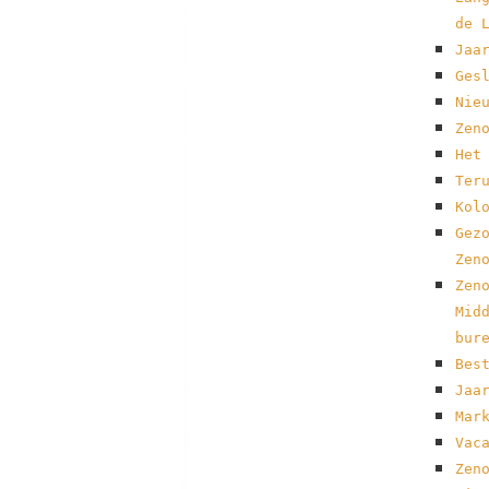
de 
Jaa
Ges
Nie
Zen
Het
Ter
Kol
Gez
Zen
Zen
Mid
bur
Bes
Jaa
Mar
Vac
Zen