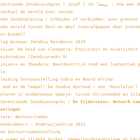
stiende Zenobiacongres | Jozef | يوسف| יוֹסֵף : Hoe een 3000 jaar
 verhaal de wereld over reisde
ende Zenobialezing | Scheiden of verbinden: over grenzen
ieke wereld tussen Oost en West (voorafgegaan door prese
xes-bundel)
slag Winnaar Zenobia Reisbeurs 2019
posium: De huid van Cleopatra: Etniciteit en diversiteit
heidstudies (Zenobiareeks 9)
tinianus en Theodora: Beeldenstrijd rond een laatantiek 
ple
dleiding tentoonstelling Cobra en Noord-Afrika
r God en de Tempel! De Joodse Opstand – een ‘Revolutie’?
telaren in middeleeuws Spanje: tussen Christendom en Isl
 Zeventiende Zenobiacongres |
De Zijderoutes: Netwerk va
moetingen
ature: Bestuursleden
Zenobiabeurs – Onderwijseditie 2023
uwe bestuurssamenstelling
ge armen en strakke buiken: omgevingsdeterminisme en rac