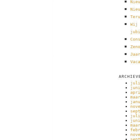
Nie
Nie
Ter
Wij
jub
Con
Zen
Jaa
Vac
ARCHIEV
jul
jun
apr
maa
jan
nov
sep
jul
jun
maa
feb
nov
sep