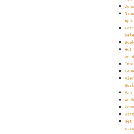
Zen
Nie
Apo
Lez
bel
Boe
Het
en 
Imp
LAB
Vie
Ber
Van
Wee
Zen
Wij
Het
str