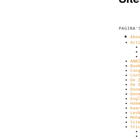
PAGINA'
Abo
Act
ANB
Boe
Con
Con
De 
De 
Don
Don
Eng
Hom
Kaa
Les
Moh
Sit
Sti