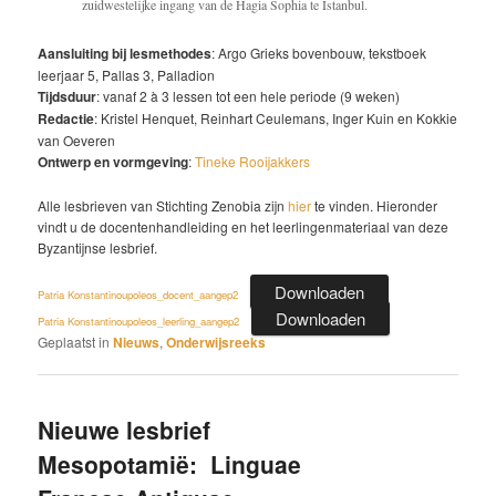
zuidwestelijke ingang van de Hagia Sophia te Istanbul.
Aansluiting bij lesmethodes
: Argo Grieks bovenbouw, tekstboek
leerjaar 5, Pallas 3, Palladion
Tijdsduur
: vanaf 2 à 3 lessen tot een hele periode (9 weken)
Redactie
: Kristel Henquet, Reinhart Ceulemans, Inger Kuin en Kokkie
van Oeveren
Ontwerp en vormgeving
:
Tineke Rooijakkers
Alle lesbrieven van Stichting Zenobia zijn
hier
te vinden. Hieronder
vindt u de docentenhandleiding en het leerlingenmateriaal van deze
Byzantijnse lesbrief.
Downloaden
Patria Konstantinoupoleos_docent_aangep2
Downloaden
Patria Konstantinoupoleos_leerling_aangep2
Geplaatst in
Nieuws
,
Onderwijsreeks
Nieuwe lesbrief
Mesopotamië: Linguae