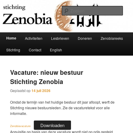
Spring
Spring
Schakel tussen Oost en West
naar
naar
Zoek
de
de
primaire
secundaire
Stichting Zenobia
inhoud
inhoud
Hoofdmenu
Home
Activiteiten
Lesbrieven
Doneren
Zenobiareeks
Stichting
Contact
English
Vacature: nieuw bestuur
Stichting Zenobia
Geplaatst op
14 juli 2026
Omdat de termijn van het huidige bestuur dit jaar afloopt, werft de
Stichting nieuwe bestuursleden. Zie de vacaturetekst voor alle
informatie.
Downloaden
Zenobiavacature
Acquisitie op basis van deze vacature wordt niet op prijs gesteld.