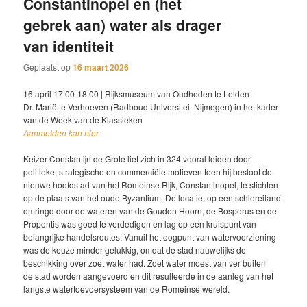
Constantinopel en (het
gebrek aan) water als drager
van identiteit
Geplaatst op
16 maart 2026
16 april 17:00-18:00 | Rijksmuseum van Oudheden te Leiden
Dr. Mariëtte Verhoeven (Radboud Universiteit Nijmegen) in het kader
van de Week van de Klassieken
Aanmelden kan hier.
Keizer Constantijn de Grote liet zich in 324 vooral leiden door
politieke, strategische en commerciële motieven toen hij besloot de
nieuwe hoofdstad van het Romeinse Rijk, Constantinopel, te stichten
op de plaats van het oude Byzantium. De locatie, op een schiereiland
omringd door de wateren van de Gouden Hoorn, de Bosporus en de
Propontis was goed te verdedigen en lag op een kruispunt van
belangrijke handelsroutes. Vanuit het oogpunt van watervoorziening
was de keuze minder gelukkig, omdat de stad nauwelijks de
beschikking over zoet water had. Zoet water moest van ver buiten
de stad worden aangevoerd en dit resulteerde in de aanleg van het
langste watertoevoersysteem van de Romeinse wereld.