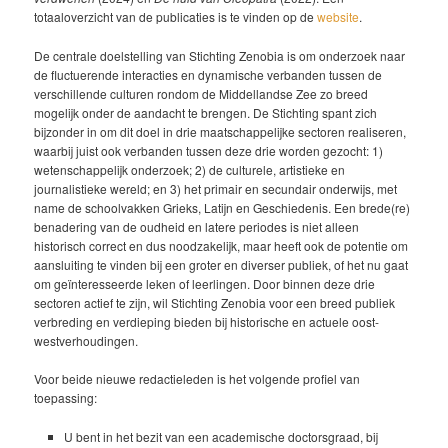
totaaloverzicht van de publicaties is te vinden op de
website
.
De centrale doelstelling van Stichting Zenobia is om onderzoek naar
de fluctuerende interacties en dynamische verbanden tussen de
verschillende culturen rondom de Middellandse Zee zo breed
mogelijk onder de aandacht te brengen. De Stichting spant zich
bijzonder in om dit doel in drie maatschappelijke sectoren realiseren,
waarbij juist ook verbanden tussen deze drie worden gezocht: 1)
wetenschappelijk onderzoek; 2) de culturele, artistieke en
journalistieke wereld; en 3) het primair en secundair onderwijs, met
name de schoolvakken Grieks, Latijn en Geschiedenis. Een brede(re)
benadering van de oudheid en latere periodes is niet alleen
historisch correct en dus noodzakelijk, maar heeft ook de potentie om
aansluiting te vinden bij een groter en diverser publiek, of het nu gaat
om geïnteresseerde leken of leerlingen. Door binnen deze drie
sectoren actief te zijn, wil Stichting Zenobia voor een breed publiek
verbreding en verdieping bieden bij historische en actuele oost-
westverhoudingen.
Voor beide nieuwe redactieleden is het volgende profiel van
toepassing:
U bent in het bezit van een academische doctorsgraad, bij