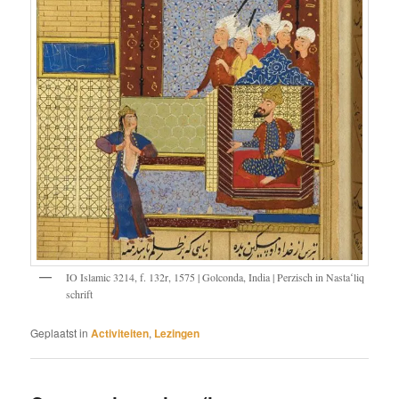
IO Islamic 3214, f. 132r, 1575 | Golconda, India | Perzisch in Nastaʻliq
schrift
Geplaatst in
Activiteiten
,
Lezingen