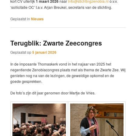
kort CV uiterlijk
1 maart 2026
naar
info@stichtingzenobia.nl
o.v.v.
‘sollicitatie OC’ t.a.v. Arjan Breukel, secretaris van de stichting.
Geplaatst in
Nieuws
Terugblik: Zwarte Zeecongres
Geplaatst op
5 januari 2026
In de imposante Thomaskerk vond in het najaar van 2025 het
negentiende Zenobiacongres plaats met als thema de Zwarte Zee. Wij
genieten nog na van de lezingen, de geweldige opkomst en de
goede gesprekken.
De foto’s zijn dit jaar genomen door Martje de Vries.