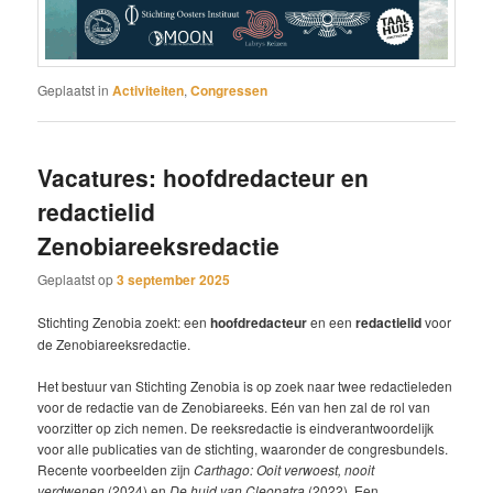
Geplaatst in
Activiteiten
,
Congressen
Vacatures: hoofdredacteur en
redactielid
Zenobiareeksredactie
Geplaatst op
3 september 2025
Stichting Zenobia zoekt: een
hoofdredacteur
en een
redactielid
voor
de Zenobiareeksredactie.
Het bestuur van Stichting Zenobia is op zoek naar twee redactieleden
voor de redactie van de Zenobiareeks. Eén van hen zal de rol van
voorzitter op zich nemen. De reeksredactie is eindverantwoordelijk
voor alle publicaties van de stichting, waaronder de congresbundels.
Recente voorbeelden zijn
Carthago: Ooit verwoest, nooit
verdwenen
(2024) en
De huid van Cleopatra
(2022). Een