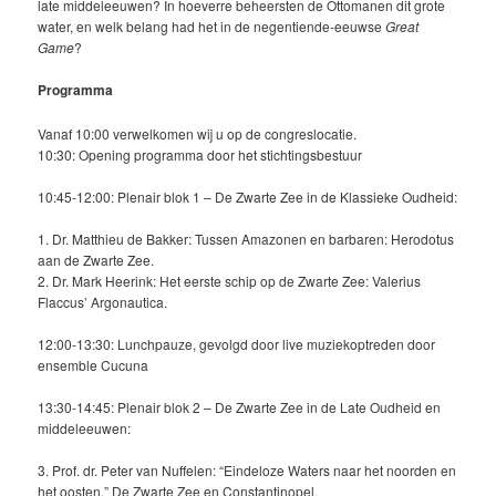
late middeleeuwen? In hoeverre beheersten de Ottomanen dit grote
water, en welk belang had het in de negentiende-eeuwse
Great
Game
?
Programma
Vanaf 10:00 verwelkomen wij u op de congreslocatie.
10:30: Opening programma door het stichtingsbestuur
10:45-12:00: Plenair blok 1 – De Zwarte Zee in de Klassieke Oudheid:
1. Dr. Matthieu de Bakker: Tussen Amazonen en barbaren: Herodotus
aan de Zwarte Zee.
2. Dr. Mark Heerink: Het eerste schip op de Zwarte Zee: Valerius
Flaccus’ Argonautica.
12:00-13:30: Lunchpauze, gevolgd door live muziekoptreden door
ensemble Cucuna
13:30-14:45: Plenair blok 2 – De Zwarte Zee in de Late Oudheid en
middeleeuwen:
3. Prof. dr. Peter van Nuffelen: “Eindeloze Waters naar het noorden en
het oosten.” De Zwarte Zee en Constantinopel.