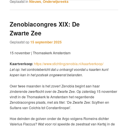
Geplaatst in
Nieuws
,
Onderwijsreeks
Zenobiacongres XIX: De
Zwarte Zee
Geplaatst op
15 september 2025
15 november | Thomaskerk Amsterdam
Kaartverkoop
:
https://www.stichtingzenobia.nl/kaartverkoop/
Let op: het controlebericht dat u ontvangt voordat u kaarten kunt
kopen kan in het postvak ongewenst belanden.
Over twee maanden is het zover! Zenobia begint aan haar
zinderende zwerftocht over de Zwarte Zee. Op zaterdag 15 november
vindt in de Thomaskerk te Amsterdam het negentiende
Zenobiacongres plaats, met als titel: ‘De Zwarte Zee: Scythen en
Sultans van Colchis tot Constantinopel’.
Hoe deinden de golven onder de Argo volgens Romeins dichter
Valerius Flaccus? Wat voor rol speelde de zeestraat van Kertsj in de