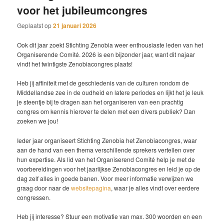
voor het jubileumcongres
Geplaatst op
21 januari 2026
Ook dit jaar zoekt Stichting Zenobia weer enthousiaste leden van het
Organiserende Comité. 2026 is een bijzonder jaar, want dit najaar
vindt het twintigste Zenobiacongres plaats!
Heb jij affiniteit met de geschiedenis van de culturen rondom de
Middellandse zee in de oudheid en latere periodes en lijkt het je leuk
je steentje bij te dragen aan het organiseren van een prachtig
congres om kennis hierover te delen met een divers publiek? Dan
zoeken we jou!
Ieder jaar organiseert Stichting Zenobia het Zenobiacongres, waar
aan de hand van een thema verschillende sprekers vertellen over
hun expertise. Als lid van het Organiserend Comité help je met de
voorbereidingen voor het jaarlijkse Zenobiacongres en leid je op de
dag zelf alles in goede banen. Voor meer informatie verwijzen we
graag door naar de
websitepagina
, waar je alles vindt over eerdere
congressen.
Heb jij interesse? Stuur een motivatie van max. 300 woorden en een