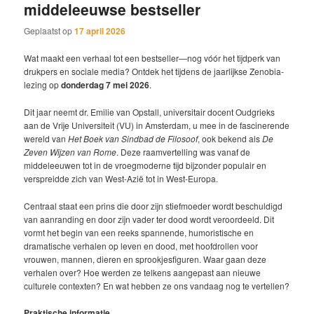
middeleeuwse bestseller
Geplaatst op
17 april 2026
Wat maakt een verhaal tot een bestseller—nog vóór het tijdperk van
drukpers en sociale media? Ontdek het tijdens de jaarlijkse Zenobia-
lezing op
donderdag 7 mei 2026
.
Dit jaar neemt dr. Emilie van Opstall, universitair docent Oudgrieks
aan de Vrije Universiteit (VU) in Amsterdam, u mee in de fascinerende
wereld van
Het Boek van Sindbad de Filosoof
, ook bekend als
De
Zeven Wijzen van Rome
. Deze raamvertelling was vanaf de
middeleeuwen tot in de vroegmoderne tijd bijzonder populair en
verspreidde zich van West-Azië tot in West-Europa.
Centraal staat een prins die door zijn stiefmoeder wordt beschuldigd
van aanranding en door zijn vader ter dood wordt veroordeeld. Dit
vormt het begin van een reeks spannende, humoristische en
dramatische verhalen op leven en dood, met hoofdrollen voor
vrouwen, mannen, dieren en sprookjesfiguren. Waar gaan deze
verhalen over? Hoe werden ze telkens aangepast aan nieuwe
culturele contexten? En wat hebben ze ons vandaag nog te vertellen?
Praktische informatie