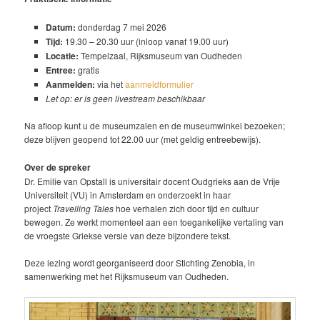
Datum:
donderdag 7 mei 2026
Tijd:
19.30 – 20.30 uur (inloop vanaf 19.00 uur)
Locatie:
Tempelzaal, Rijksmuseum van Oudheden
Entree:
gratis
Aanmelden:
via het
aanmeldformulier
Let op: er is geen livestream beschikbaar
Na afloop kunt u de museumzalen en de museumwinkel bezoeken;
deze blijven geopend tot 22.00 uur (met geldig entreebewijs).
Over de spreker
Dr. Emilie van Opstall is universitair docent Oudgrieks aan de Vrije
Universiteit (VU) in Amsterdam en onderzoekt in haar
project
Travelling Tales
hoe verhalen zich door tijd en cultuur
bewegen. Ze werkt momenteel aan een toegankelijke vertaling van
de vroegste Griekse versie van deze bijzondere tekst.
Deze lezing wordt georganiseerd door Stichting Zenobia, in
samenwerking met het Rijksmuseum van Oudheden.