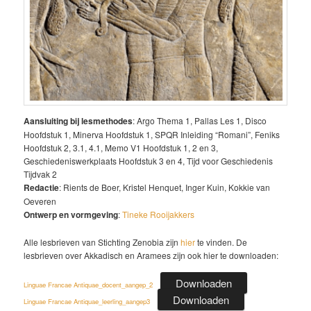
Aansluiting bij lesmethodes
: Argo Thema 1, Pallas Les 1, Disco
Hoofdstuk 1, Minerva Hoofdstuk 1, SPQR Inleiding “Romani”, Feniks
Hoofdstuk 2, 3.1, 4.1, Memo V1 Hoofdstuk 1, 2 en 3,
Geschiedeniswerkplaats Hoofdstuk 3 en 4, Tijd voor Geschiedenis
Tijdvak 2
Redactie
: Rients de Boer, Kristel Henquet, Inger Kuin, Kokkie van
Oeveren
Ontwerp en vormgeving
:
Tineke Rooijakkers
Alle lesbrieven van Stichting Zenobia zijn
hier
te vinden. De
lesbrieven over Akkadisch en Aramees zijn ook hier te downloaden:
Downloaden
Linguae Francae Antiquae_docent_aangep_2
Downloaden
Linguae Francae Antiquae_leerling_aangep3