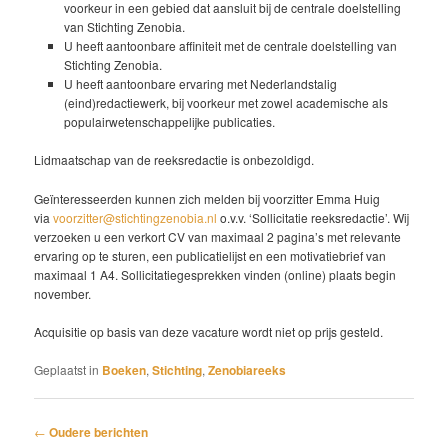
voorkeur in een gebied dat aansluit bij de centrale doelstelling
van Stichting Zenobia.
U heeft aantoonbare affiniteit met de centrale doelstelling van
Stichting Zenobia.
U heeft aantoonbare ervaring met Nederlandstalig
(eind)redactiewerk, bij voorkeur met zowel academische als
populairwetenschappelijke publicaties.
Lidmaatschap van de reeksredactie is onbezoldigd.
Geïnteresseerden kunnen zich melden bij voorzitter Emma Huig
via
voorzitter@stichtingzenobia.nl
o.v.v. ‘Sollicitatie reeksredactie’. Wij
verzoeken u een verkort CV van maximaal 2 pagina’s met relevante
ervaring op te sturen, een publicatielijst en een motivatiebrief van
maximaal 1 A4. Sollicitatiegesprekken vinden (online) plaats begin
november.
Acquisitie op basis van deze vacature wordt niet op prijs gesteld.
Geplaatst in
Boeken
,
Stichting
,
Zenobiareeks
Bericht
←
Oudere berichten
navigatie