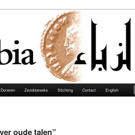
obia
Doneren
Zenobiareeks
Stichting
Contact
English
6
ver oude talen”