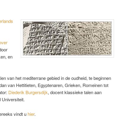
rlands
over
door
ken, en
len van het mediterrane gebied in de oudheid, te beginnen
dan van Hettitieten, Egyptenaren, Grieken, Romeinen tot
tor:
Diederik Burgersdijk
, docent klassieke talen aan
Universiteit.
ereeks vindt u
hier
.