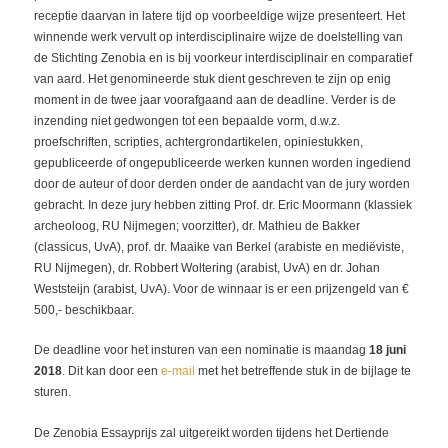
receptie daarvan in latere tijd op voorbeeldige wijze presenteert. Het
winnende werk vervult op interdisciplinaire wijze de doelstelling van
de Stichting Zenobia en is bij voorkeur interdisciplinair en comparatief
van aard. Het genomineerde stuk dient geschreven te zijn op enig
moment in de twee jaar voorafgaand aan de deadline. Verder is de
inzending niet gedwongen tot een bepaalde vorm, d.w.z.
proefschriften, scripties, achtergrondartikelen, opiniestukken,
gepubliceerde of ongepubliceerde werken kunnen worden ingediend
door de auteur of door derden onder de aandacht van de jury worden
gebracht. In deze jury hebben zitting Prof. dr. Eric Moormann (klassiek
archeoloog, RU Nijmegen; voorzitter), dr. Mathieu de Bakker
(classicus, UvA), prof. dr. Maaike van Berkel (arabiste en mediëviste,
RU Nijmegen), dr. Robbert Woltering (arabist, UvA) en dr. Johan
Weststeijn (arabist, UvA). Voor de winnaar is er een prijzengeld van €
500,- beschikbaar.
De deadline voor het insturen van een nominatie is maandag
18 juni
2018
. Dit kan door een
e-mail
met het betreffende stuk in de bijlage te
sturen.
De Zenobia Essayprijs zal uitgereikt worden tijdens het Dertiende