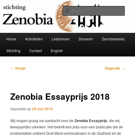
Spring
Schakel tussen Oost en West
naar
Zoek
de
primaire
Stichting Zenobia
inhoud
Hoofdmenu
Home
Activiteiten
Lesbrieven
Doneren
Zenobiareeks
Stichting
Contact
English
Bericht
←
Vorige
Volgende
→
navigatie
Zenobia Essayprijs 2018
Geplaatst op
28 mei 2018
Wij vragen graag uw aandacht voor de
Zenobia Essayprij
s
, die wij
tweejaarlijks uitreiken. Het betreft een prijs voor een publicatie die de
problematiek omtrent Oost-West-verhoudingen in de Oudheid en de