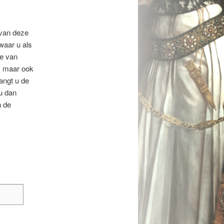
 van deze
waar u als
ie van
, maar ook
angt u de
u dan
n de