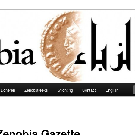
obia
Doneren
Zenobiareeks
Stichting
Contact
English
Zenobia Gazette