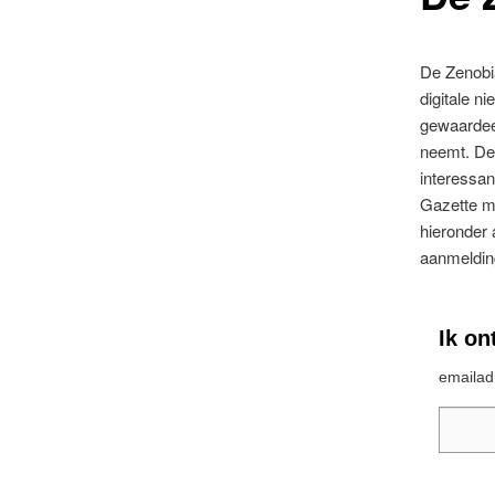
De Zenobia
digitale n
gewaardeer
neemt. De
interessa
Gazette m
hieronder 
aanmeldin
Ik on
emailad