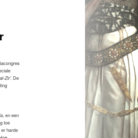
r
biacongres
eciale
l-Zir’.
De
ting
ia
, en een
og toe
 er harde
 Hoe