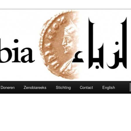
obia
Doneren
Zenobiareeks
Stichting
Contact
English