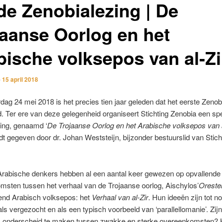
de Zenobialezing | De
jaanse Oorlog en het
bische volksepos van al-Zi
p
15 april 2018
ag 24 mei 2018 is het precies tien jaar geleden dat het eerste Zeno
. Ter ere van deze gelegenheid organiseert Stichting Zenobia een sp
ing, genaamd ‘
De Trojaanse Oorlog en het Arabische volksepos van a
dt gegeven door dr. Johan Weststeijn, bijzonder bestuurslid van Stich
rabische denkers hebben al een aantal keer gewezen op opvallende
sten tussen het verhaal van de Trojaanse oorlog, Aischylos’
Oreste
kend Arabisch volksepos: het
Verhaal van al-Zir
. Hun ideeën zijn tot n
ls vergezocht en als een typisch voorbeeld van ‘parallellomanie’. Zijn
om onderscheid te maken tussen zwakke en sterke overeenkomsten?