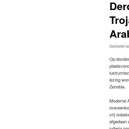
Der
Tro
Ara
Geplaatst o
Op donderd
plaatsvond
lustrumlez
lezing wor
Zenobia.
Moderne A
overeenkom
vrij onbe
afgedaan a
criteria 