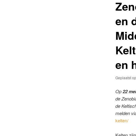
Zen
en 
Mid
Kelt
en 
Geplaatst o
Op
22 me
de Zenobia
de Keltisc
melden vi
kelten/
Kelten zij