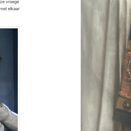
eze vroege
 met elkaar
te.