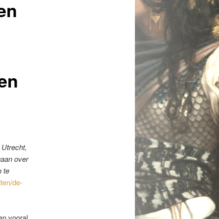
len
ten
 Utrecht,
gaan over
 te
ten/de-
en vooral