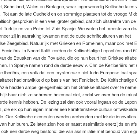
d, Schotland, Wales en Bretagne, waar tegenwoordig Keltische talen
. Tot aan de late Oudheid en op sommige plaatsen tot de vroege Mi
ltisch gesproken in een veel groter gebied, dat zich uitstrekte van de 
ot Turkije en van Polen tot Zuid-Spanje. We weten het meeste van d
neer zij in aanraking kwamen met de oude schriftculturen van het
dse Zeegebied. Natuurlijk met Grieken en Romeinen, maar ook met E
n Feniciërs. In Noord-Italië leerden de Keltischtalige Lepontiërs rond 6
van de Etrusken van de Povlakte, die op hun beurt het Griekse alfab
n. In Spanje namen rond de derde eeuw v. Chr. de Keltiberiërs het s
e Iberiërs, een volk dat een mysterieuze niet-Indo-Europese taal spr
alfabet had ontwikkeld op basis van het Fenicisch. De Keltischtalige 
-Azië hadden ampel gelegenheid om het Griekse alfabet over te neme
blijkbaar niet: ze schreven helemaal niet, zodat we over hen de mins
de kennis hebben. De lezing zal dan ook vooral ingaan op de Lepont
rs, die elk op hun eigen manier een karakteristieke cultuur ontwikkeld
de, Oer-Keltische elementen werden verbonden met lokale innovaties
van hun buren. Ze laten zien hoe er naast assimilatie enerzijds en afs
 ook een derde weg bestond: die van assimilatie met behoud van eig