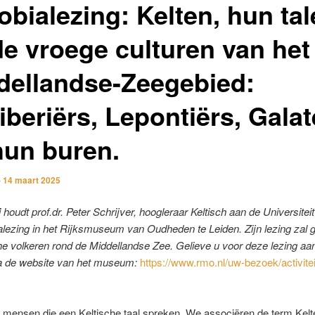
obialezing: Kelten, hun ta
de vroege culturen van het
dellandse-Zeegebied:
iberiërs, Lepontiërs, Gala
hun buren.
p
14 maart 2025
i
houdt prof.dr. Peter Schrijver, hoogleraar Keltisch aan de Universiteit
lezing in het Rijksmuseum van Oudheden te Leiden. Zijn lezing zal 
he volkeren rond de Middellandse Zee. Gelieve u voor deze lezing aan
a de website van het museum:
https://www.rmo.nl/uw-bezoek/activitei
n mensen die een Keltische taal spreken. We associëren de term Kelt