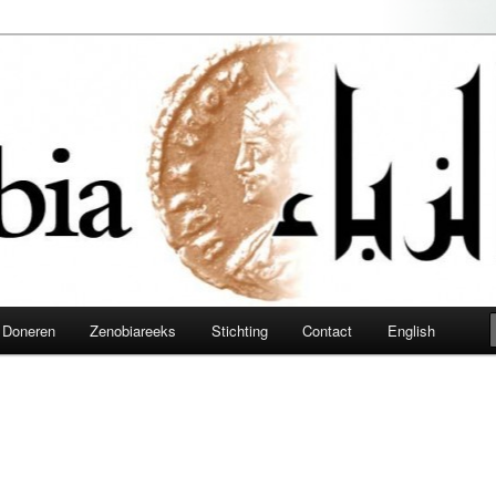
obia
Doneren
Zenobiareeks
Stichting
Contact
English