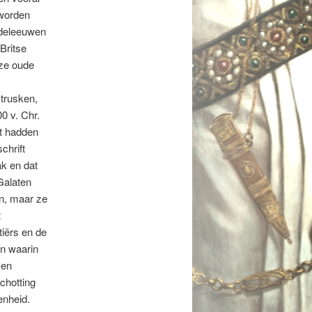
 worden
ddeleeuwen
Britse
eze oude
trusken,
00 v. Chr.
et hadden
chrift
ak en dat
Galaten
n, maar ze
t
iërs en de
en waarin
 en
chotting
enheid.