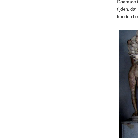
Daarmee il
tijden, da
konden be