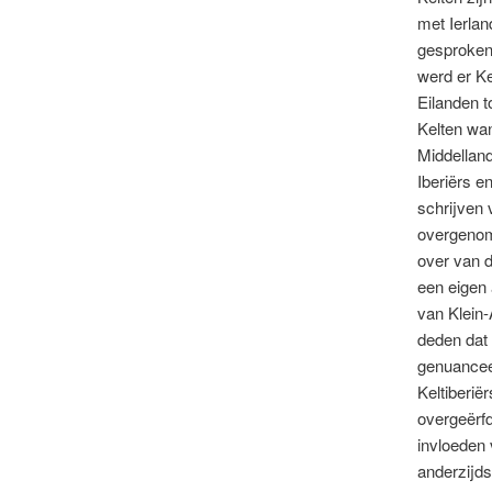
met Ierlan
gesproken
werd er Ke
Eilanden t
Kelten wan
Middellan
Iberiërs e
schrijven 
overgenome
over van d
een eigen 
van Klein
deden dat 
genuanceer
Keltiberië
overgeërf
invloeden 
anderzijds