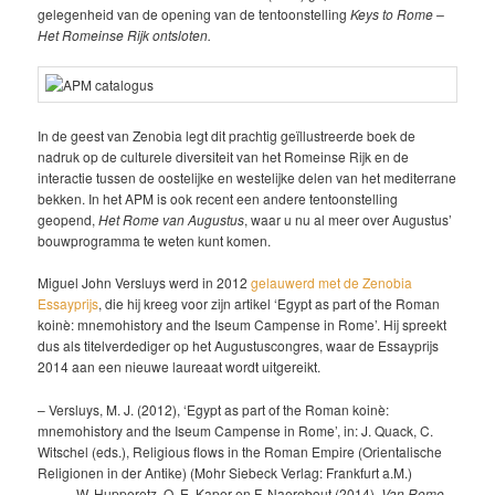
gelegenheid van de opening van de tentoonstelling
Keys to Rome –
Het Romeinse Rijk ontsloten.
In de geest van Zenobia legt dit prachtig geïllustreerde boek de
nadruk op de culturele diversiteit van het Romeinse Rijk en de
interactie tussen de oostelijke en westelijke delen van het mediterrane
bekken. In het APM is ook recent een andere tentoonstelling
geopend,
Het Rome van Augustus
, waar u nu al meer over Augustus’
bouwprogramma te weten kunt komen.
Miguel John Versluys werd in 2012
gelauwerd met de Zenobia
Essayprijs
, die hij kreeg voor zijn artikel ‘Egypt as part of the Roman
koinè: mnemohistory and the Iseum Campense in Rome’. Hij spreekt
dus als titelverdediger op het Augustuscongres, waar de Essayprijs
2014 aan een nieuwe laureaat wordt uitgereikt.
– Versluys, M. J. (2012), ‘Egypt as part of the Roman koinè:
mnemohistory and the Iseum Campense in Rome’, in: J. Quack, C.
Witschel (eds.), Religious flows in the Roman Empire (Orientalische
Religionen in der Antike) (Mohr Siebeck Verlag: Frankfurt a.M.)
– —–, W. Hupperetz, O. E. Kaper en F. Naerebout (2014),
Van Rome