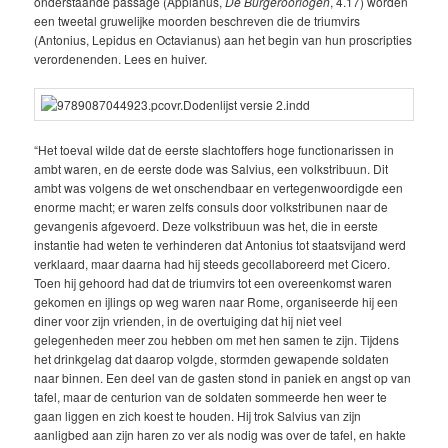
onderstaande passage (Appianus,
De Burgeroorlogen
, 4.17) worden
een tweetal gruwelijke moorden beschreven die de triumvirs
(Antonius, Lepidus en Octavianus) aan het begin van hun proscripties
verordenenden. Lees en huiver.
“Het toeval wilde dat de eerste slachtoffers hoge functionarissen in
ambt waren, en de eerste dode was Salvius, een volkstribuun. Dit
ambt was volgens de wet on­schendbaar en vertegenwoordigde een
enorme macht; er waren zelfs consuls door volkstribunen naar de
gevangenis afgevoerd. Deze volkstribuun was het, die in eer­ste
instantie had weten te verhinderen dat Antonius tot staatsvijand werd
verklaard, maar daarna had hij steeds gecollaboreerd met Cicero.
Toen hij gehoord had dat de triumvirs tot een overeenkomst waren
gekomen en ijlings op weg waren naar Rome, organiseerde hij een
diner voor zijn vrienden, in de overtuiging dat hij niet veel
gelegenheden meer zou hebben om met hen samen te zijn. Tijdens
het drink­gelag dat daarop volgde, stormden gewapende soldaten
naar binnen. Een deel van de gasten stond in paniek en angst op van
tafel, maar de centurion van de soldaten sommeerde hen weer te
gaan liggen en zich koest te houden. Hij trok Salvius van zijn
aanligbed aan zijn haren zo ver als nodig was over de tafel, en hakte