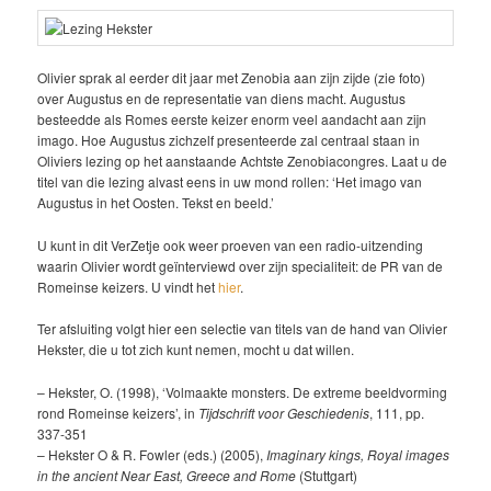
Olivier sprak al eerder dit jaar met Zenobia aan zijn zijde (zie foto)
over Augustus en de representatie van diens macht. Augustus
besteedde als Romes eerste keizer enorm veel aandacht aan zijn
imago. Hoe Augustus zichzelf presenteerde zal centraal staan in
Oliviers lezing op het aanstaande Achtste Zenobiacongres. Laat u de
titel van die lezing alvast eens in uw mond rollen: ‘Het imago van
Augustus in het Oosten. Tekst en beeld.’
U kunt in dit VerZetje ook weer proeven van een radio-uitzending
waarin Olivier wordt geïnterviewd over zijn specialiteit: de PR van de
Romeinse keizers. U vindt het
hier
.
Ter afsluiting volgt hier een selectie van titels van de hand van Olivier
Hekster, die u tot zich kunt nemen, mocht u dat willen.
– Hekster, O. (1998), ‘Volmaakte monsters. De extreme beeldvorming
rond Romeinse keizers’, in
Tijdschrift voor Geschiedenis
, 111, pp.
337-351
– Hekster O & R. Fowler (eds.) (2005),
Imaginary kings, Royal images
in the ancient Near East, Greece and Rome
(Stuttgart)