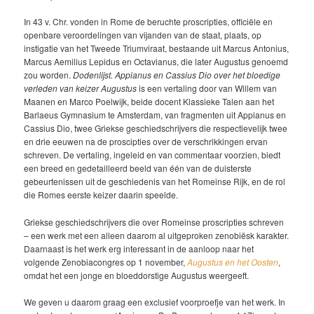
In 43 v. Chr. vonden in Rome de beruchte proscripties, officiële en
openbare veroordelingen van vijanden van de staat, plaats, op
instigatie van het Tweede Triumviraat, bestaande uit Marcus Antonius,
Marcus Aemilius Lepidus en Octavianus, die later Augustus genoemd
zou worden.
Dodenlijst.
Appianus en Cassius Dio over het bloedige
verleden van keizer Augustus
is een vertaling door van Willem van
Maanen en Marco Poelwijk, beide docent Klassieke Talen aan het
Barlaeus Gymnasium te Amsterdam, van fragmenten uit Appianus en
Cassius Dio, twee Griekse geschiedschrijvers die respectievelijk twee
en drie eeuwen na de proscipties over de verschrikkingen ervan
schreven. De vertaling, ingeleid en van commentaar voorzien, biedt
een breed en gedetailleerd beeld van één van de duisterste
gebeurtenissen uit de geschiedenis van het Romeinse Rijk, en de rol
die Romes eerste keizer daarin speelde.
Griekse geschiedschrijvers die over Romeinse proscripties schreven
– een werk met een alleen daarom al uitgeproken zenobiësk karakter.
Daarnaast is het werk erg interessant in de aanloop naar het
volgende Zenobiacongres op 1 november,
Augustus en het Oosten
,
omdat het een jonge en bloeddorstige Augustus weergeeft.
We geven u daarom graag een exclusief voorproefje van het werk. In