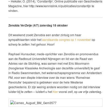
– Hekster, O. (2014), ‘Constantijn’. Online publicatie van Geschiedenis
Magazine, hier http://www.kennislink.nl/publicaties/constantijn te
vinden.
Zenobia VerZetje (4/7) zaterdag 18 oktober
Dit weekend zoekt Zenobia een ander zintuig om haar
sympathisanten vóór het
aanstaande congres op 1 november
op
scherp te zetten: het gehoor. Hoor!
Raphael Hunsucker, mede-oprichter van Zenobia en promovendus
aan de Radboud Universiteit Nijmegen en lid van de Raad van
Advies van de Stichting, was samen met met Eric Moormann
(hoogleraar Klassieke Archeologie aan dezelfde universiteit) te gast
in Radio Swammerdam, het wetenschapsprogramma van Amsterdam
FM, voor een diepte-interview over de man wiens ‘Romeinse
Revolutie’ bepalend is gebleken voor de hele Westerse
geschiedenis. Er zijn weinig andere woorden nodig om dat interview
luister bij te zetten – luistert u het
hier
vooral zelf, op uw vrije zaterdag.