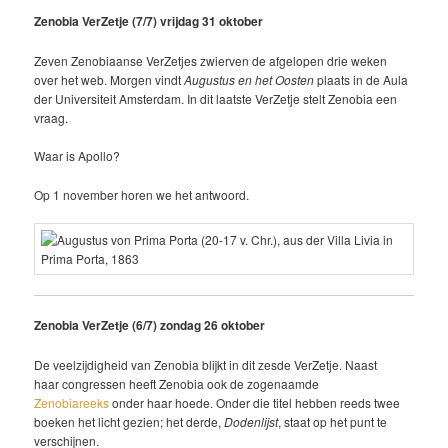
Zenobia VerZetje (7/7) vrijdag 31 oktober
Zeven Zenobiaanse VerZetjes zwierven de afgelopen drie weken
over het web. Morgen vindt
Augustus en het Oosten
plaats in de Aula
der Universiteit Amsterdam. In dit laatste VerZetje stelt Zenobia een
vraag.
Waar is Apollo?
Op 1 november horen we het antwoord.
Zenobia VerZetje (6/7) zondag 26 oktober
De veelzijdigheid van Zenobia blijkt in dit zesde VerZetje. Naast
haar congressen heeft Zenobia ook de zogenaamde
Zenobiareeks
onder haar hoede. Onder die titel hebben reeds twee
boeken het licht gezien; het derde,
Dodenlijst
, staat op het punt te
verschijnen.