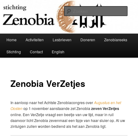
Spring
Schakel tussen Oost en West
naar
Zoek
de
primaire
Stichting Zenobia
inhoud
Hoofdmenu
Home
Activiteiten
Lesbrieven
Doneren
Zenobiareeks
Stichting
Contact
English
Zenobia VerZetjes
In aanloop naar het Achtste Zenobiacongres over
Augustus en het
Oosten
op 1 november aanstaande zet Zenobia
zeven VerZetjes
online. Een VerZetje vraagt een beetje van uw tijd, maar in ruil
daarvoor licht Zenobia zevenmaal een tipje van haar sluier op. Al uw
zintuigen zullen worden bediend als het aan Zenobia ligt.