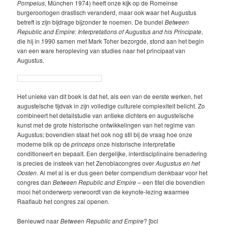
Pompeius
, München 1974) heeft onze kijk op de Romeinse
burgeroorlogen drastisch veranderd, maar ook waar het Augustus
betreft is zijn bijdrage bijzonder te noemen. De bundel
Between
Republic and Empire: Interpretations of Augustus and his Principate
,
die hij in 1990 samen met Mark Toher bezorgde, stond aan het begin
van een ware heropleving van studies naar het principaat van
Augustus.
Het unieke van dit boek is dat het, als een van de eerste werken, het
augusteïsche tijdvak in zijn volledige culturele complexiteit belicht. Zo
combineert het detailstudie van antieke dichters en augusteïsche
kunst met de grote historische ontwikkelingen van het regime van
Augustus; bovendien staat het ook nog stil bij de vraag hoe onze
moderne blik op de
princeps
onze historische interpretatie
conditioneert en bepaalt. Een dergelijke, interdisciplinaire benadering
is precies de insteek van het Zenobiacongres over
Augustus en het
Oosten
. Al met al is er dus geen beter compendium denkbaar voor het
congres dan
Between Republic and Empire
– een titel die bovendien
mooi het onderwerp verwoordt van de keynote-lezing waarmee
Raaflaub het congres zal openen.
Benieuwd naar
Between Republic and Empire
? [bcl