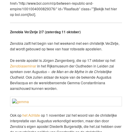
href=”http://www.bol.com/nl/p/between-republic-and-
empire/1001004000829376/” id=”Raaflaub” class=””]Bekijk het hier
op bol.com[/bcl].
Zenobia VerZetje 2/7 (zaterdag 11 oktober)
Zenobia zalft het begin van het weekend met een christelijk VerZetje,
dat wordt gebouwd op twee van haar rotsvaste apostelen.
De eerste apostel is Jürgen Zangenberg, die op 17 oktober op het
Zenobiaseminar
in het Rijksmuseum der Oudheden in Leiden zal
spreken over
Augustus – de Man en de Mythe
in de Christelijke
Oudheid
. Ook zullen aldaar
de kopie van de bekende Augustus
Bevilacqua en de wereldberoemde Gemma Constantiniana
aanschouwd kunnen worden.
Ook op
het Achtste
op 1 november zal het woord van de christelijke
interpretatie van Augustus verkondigd worden, maar dan door
Zenobia’s eigen apostel Diederik Burgersdijk, die het zal hebben over
de augusteïsche politiek van Constantijn en de christelijke