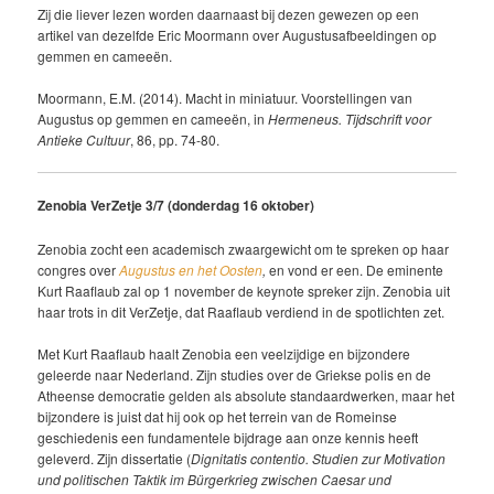
Zij die liever lezen worden daarnaast bij dezen gewezen op een
artikel van dezelfde Eric Moormann over Augustusafbeeldingen op
gemmen en cameeën.
Moormann, E.M. (2014). Macht in miniatuur. Voorstellingen van
Augustus op gemmen en cameeën, in
Hermeneus. Tijdschrift voor
Antieke Cultuur
, 86, pp. 74-80.
Zenobia VerZetje 3/7 (donderdag 16 oktober)
Zenobia zocht een academisch zwaargewicht om te spreken op haar
congres over
Augustus en het Oosten
,
en vond er een. De eminente
Kurt Raaflaub zal op 1 november de keynote spreker zijn. Zenobia uit
haar trots in dit VerZetje, dat Raaflaub verdiend in de spotlichten zet.
Met Kurt Raaflaub haalt Zenobia een veelzijdige en bijzondere
geleerde naar Nederland. Zijn studies over de Griekse polis en de
Atheense democratie gelden als absolute standaardwerken, maar het
bijzondere is juist dat hij ook op het terrein van de Romeinse
geschiedenis een fundamentele bijdrage aan onze kennis heeft
geleverd. Zijn dissertatie (
Dignitatis contentio. Studien zur Motivation
und politischen Taktik im Bürgerkrieg zwischen Caesar und