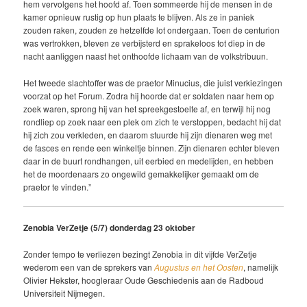
hem ver­volgens het hoofd af. Toen sommeerde hij de mensen in de
kamer opnieuw rus­tig op hun plaats te blijven. Als ze in paniek
zouden raken, zouden ze hetzelfde lot ondergaan. Toen de centurion
was vertrokken, bleven ze verbijsterd en sprakeloos tot diep in de
nacht aanliggen naast het onthoofde lichaam van de volkstribuun.
Het tweede slachtoffer was de praetor Minucius, die juist verkiezingen
voorzat op het Forum. Zodra hij hoorde dat er soldaten naar hem op
zoek waren, sprong hij van het spreekgestoelte af, en terwijl hij nog
rondliep op zoek naar een plek om zich te verstoppen, bedacht hij dat
hij zich zou verkleden, en daarom stuurde hij zijn dienaren weg met
de fasces en rende een winkeltje binnen. Zijn dienaren echter bleven
daar in de buurt rondhangen, uit eerbied en medelijden, en hebben
het de moordenaars zo ongewild gemakkelijker gemaakt om de
praetor te vinden.”
Zenobia VerZetje (5/7) donderdag 23 oktober
Zonder tempo te verliezen bezingt Zenobia in dit vijfde VerZetje
wederom een van de sprekers van
Augustus en het Oosten
, namelijk
Olivier Hekster, hoogleraar Oude Geschiedenis aan de Radboud
Universiteit Nijmegen.