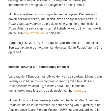
interpretatie van Vergilius’ 4e
Ecloge
in de Late Oudheid.
Mocht u alvast een voorsprong willen nemen op wat Diederik op 1
november zal vertellen, kunt u zich laven aan zijn recente artikel in
Roma Aeterna
, waarvan de precieze verwijzing hieronder te zien is.
Roma Aeterna
zal overigens op het Achtste te koop zijn – maar ook is
online een
proefexemplaar
te bekijken.
Burgersdijk, D. W. P. (2014), ‘Augustus van Trajanus tot Theodosius.
Een exemplum in de literatuur van de keizertijd’, in
Roma Aeterna
2.1,
pp. 37-44.
Zenobia VerZetje 1/7 (donderdag 9 oktober)
Vandaag richt Zenobia haar blik op één van de sprekers, Miguel John
Versluys. Op het Augustuscongres spreekt hij over
Augustus als
Hellenistische vorst en Egyptische Farao
– een thema dat
rechtstreeks terug te zien is op de poster van het
congres
.
Miguel John is ook de geestelijk vader van het boek
Van Rome naar
Romeins
, dat op 23 september (de geboortedag van Augustus) in het
Amsterdamse Allard Pierson Museum (APM) gepresenteerd werd ter