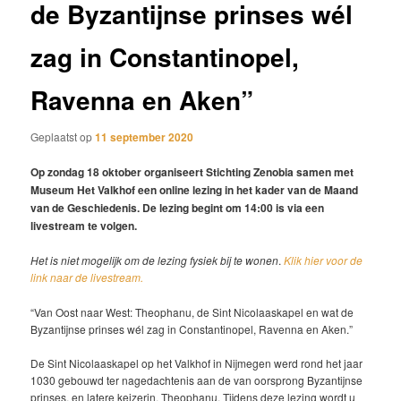
de Byzantijnse prinses wél
zag in Constantinopel,
Ravenna en Aken”
Geplaatst op
11 september 2020
Op zondag 18 oktober organiseert Stichting Zenobia samen met
Museum Het Valkhof een online lezing in het kader van de Maand
van de Geschiedenis. De lezing begint om 14:00 is via een
livestream te volgen.
Het is niet mogelijk om de lezing fysiek bij te wonen
.
Klik hier voor de
link naar de livestream.
“Van Oost naar West: Theophanu, de Sint Nicolaaskapel en wat de
Byzantijnse prinses wél zag in Constantinopel, Ravenna en Aken.”
De Sint Nicolaaskapel op het Valkhof in Nijmegen werd rond het jaar
1030 gebouwd ter nagedachtenis aan de van oorsprong Byzantijnse
prinses, en latere keizerin, Theophanu. Tijdens deze lezing wordt u