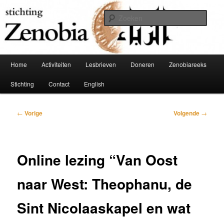
Spring
Schakel tussen Oost en West
naar
Zoek
de
primaire
Stichting Zenobia
inhoud
Hoofdmenu
Home
Activiteiten
Lesbrieven
Doneren
Zenobiareeks
Stichting
Contact
English
Bericht
←
Vorige
Volgende
→
navigatie
Online lezing “Van Oost
naar West: Theophanu, de
Sint Nicolaaskapel en wat