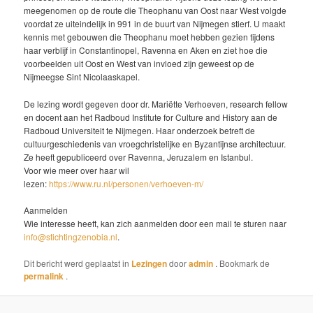
meegenomen op de route die Theophanu van Oost naar West volgde
voordat ze uiteindelijk in 991 in de buurt van Nijmegen stierf. U maakt
kennis met gebouwen die Theophanu moet hebben gezien tijdens
haar verblijf in Constantinopel, Ravenna en Aken en ziet hoe die
voorbeelden uit Oost en West van invloed zijn geweest op de
Nijmeegse Sint Nicolaaskapel.
De lezing wordt gegeven door dr. Mariëtte Verhoeven, research fellow
en docent aan het Radboud Institute for Culture and History aan de
Radboud Universiteit te Nijmegen. Haar onderzoek betreft de
cultuurgeschiedenis van vroegchristelijke en Byzantijnse architectuur.
Ze heeft gepubliceerd over Ravenna, Jeruzalem en Istanbul.
Voor wie meer over haar wil
lezen:
https://www.ru.nl/personen/verhoeven-m/
Aanmelden
Wie interesse heeft, kan zich aanmelden door een mail te sturen naar
info@stichtingzenobia.nl
.
Dit bericht werd geplaatst in
Lezingen
door
admin
. Bookmark de
permalink
.